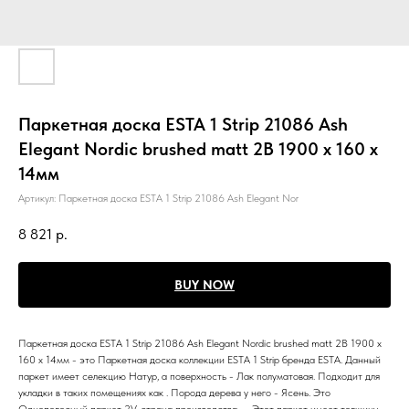
Паркетная доска ESTA 1 Strip 21086 Ash
Elegant Nordic brushed matt 2B 1900 x 160 x
14мм
Артикул:
Паркетная доска ESTA 1 Strip 21086 Ash Elegant Nor
8 821
р.
BUY NOW
Паркетная доска ESTA 1 Strip 21086 Ash Elegant Nordic brushed matt 2B 1900 x
160 x 14мм - это Паркетная доска коллекции ESTA 1 Strip бренда ESTA. Данный
паркет имеет селекцию Натур, а поверхность - Лак полуматовая. Подходит для
укладки в таких помещениях как . Порода дерева у него - Ясень. Это
Однополосный паркет 2V, страна производства - . Этот паркет имеет толщину