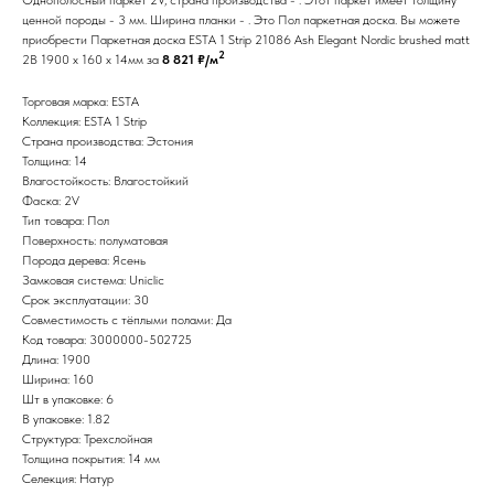
ценной породы - 3 мм. Ширина планки - . Это Пол паркетная доска. Вы можете
приобрести Паркетная доска ESTA 1 Strip 21086 Ash Elegant Nordic brushed matt
2
2B 1900 x 160 x 14мм за
8 821 ₽/м
Торговая марка: ESTA
Коллекция: ESTA 1 Strip
Страна производства: Эстония
Толщина: 14
Влагостойкость: Влагостойкий
Фаска: 2V
Тип товара: Пол
Поверхность: полуматовая
Порода дерева: Ясень
Замковая система: Uniclic
Срок эксплуатации: 30
Совместимость с тёплыми полами: Да
Код товара: 3000000-502725
Длина: 1900
Ширина: 160
Шт в упаковке: 6
В упаковке: 1.82
Структура: Трехслойная
Толщина покрытия: 14 мм
Селекция: Натур