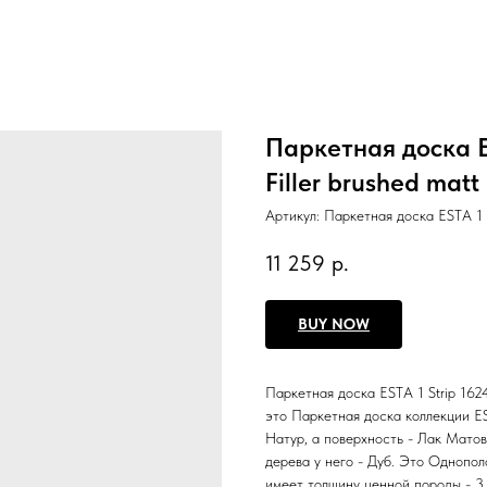
Паркетная доска E
Filler brushed matt
Артикул:
Паркетная доска ESTA 1 S
11 259
р.
BUY NOW
Паркетная доска ESTA 1 Strip 1624
это Паркетная доска коллекции E
Натур, а поверхность - Лак Матов
дерева у него - Дуб. Это Однопол
имеет толщину ценной породы - 3 