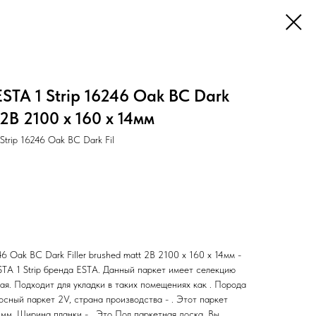
STA 1 Strip 16246 Oak BC Dark
 2B 2100 x 160 x 14мм
trip 16246 Oak BC Dark Fil
6 Oak BC Dark Filler brushed matt 2B 2100 x 160 x 14мм -
STA 1 Strip бренда ESTA. Данный паркет имеет селекцию
ая. Подходит для укладки в таких помещениях как . Порода
осный паркет 2V, страна производства - . Этот паркет
мм. Ширина планки - . Это Пол паркетная доска. Вы