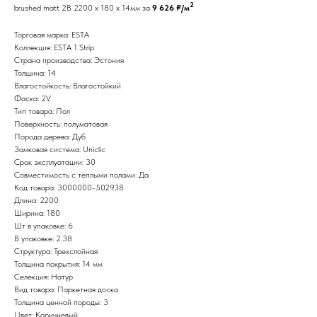
2
brushed matt 2B 2200 x 180 x 14мм за
9 626 ₽/м
Торговая марка: ESTA
Коллекция: ESTA 1 Strip
Страна производства: Эстония
Толщина: 14
Влагостойкость: Влагостойкий
Фаска: 2V
Тип товара: Пол
Поверхность: полуматовая
Порода дерева: Дуб
Замковая система: Uniclic
Срок эксплуатации: 30
Совместимость с тёплыми полами: Да
Код товара: 3000000-502938
Длина: 2200
Ширина: 180
Шт в упаковке: 6
В упаковке: 2.38
Структура: Трехслойная
Толщина покрытия: 14 мм
Селекция: Натур
Вид товара: Паркетная доска
Толщина ценной породы: 3
Цвет: Коричневый