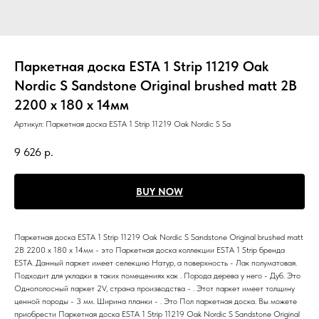
Паркетная доска ESTA 1 Strip 11219 Oak
Nordic S Sandstone Original brushed matt 2B
2200 x 180 x 14мм
Артикул:
Паркетная доска ESTA 1 Strip 11219 Oak Nordic S Sa
9 626
р.
BUY NOW
Паркетная доска ESTA 1 Strip 11219 Oak Nordic S Sandstone Original brushed matt
2B 2200 x 180 x 14мм - это Паркетная доска коллекции ESTA 1 Strip бренда
ESTA. Данный паркет имеет селекцию Натур, а поверхность - Лак полуматовая.
Подходит для укладки в таких помещениях как . Порода дерева у него - Дуб. Это
Однополосный паркет 2V, страна производства - . Этот паркет имеет толщину
ценной породы - 3 мм. Ширина планки - . Это Пол паркетная доска. Вы можете
приобрести Паркетная доска ESTA 1 Strip 11219 Oak Nordic S Sandstone Original