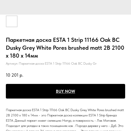
Паркетная доска ESTA 1 Strip 11166 Oak BC
Dusky Grey White Pores brushed matt 2B 2100
x 180 x 14мм
Артикул:
Паркетная доска ESTA 1 Strip 11166 Oak BC Dusky Gr
10 201
р.
BUY NOW
Паркетная доска ESTA 1 Strip 11166 Oak BC Dusky Grey White Pores brushed matt
2B 2100 x 180 x 14мм - это Паркетная доска коллекции ESTA 1 Strip бренда
ESTA. Данный паркет имеет селекцию Натур, а поверхность - Лак Матовая.
Подходит для укладки в таких помещениях как . Порода дерева у него - Дуб. Это
Однополосный паркет 2V, страна производства - . Этот паркет имеет толщину