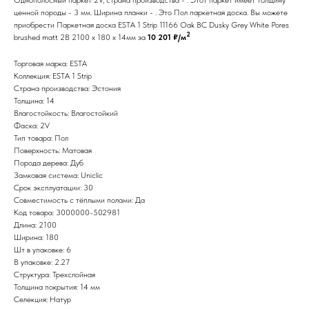
ценной породы - 3 мм. Ширина планки - . Это Пол паркетная доска. Вы можете
приобрести Паркетная доска ESTA 1 Strip 11166 Oak BC Dusky Grey White Pores
2
brushed matt 2B 2100 x 180 x 14мм за
10 201 ₽/м
Торговая марка: ESTA
Коллекция: ESTA 1 Strip
Страна производства: Эстония
Толщина: 14
Влагостойкость: Влагостойкий
Фаска: 2V
Тип товара: Пол
Поверхность: Матовая
Порода дерева: Дуб
Замковая система: Uniclic
Срок эксплуатации: 30
Совместимость с тёплыми полами: Да
Код товара: 3000000-502981
Длина: 2100
Ширина: 180
Шт в упаковке: 6
В упаковке: 2.27
Структура: Трехслойная
Толщина покрытия: 14 мм
Селекция: Натур