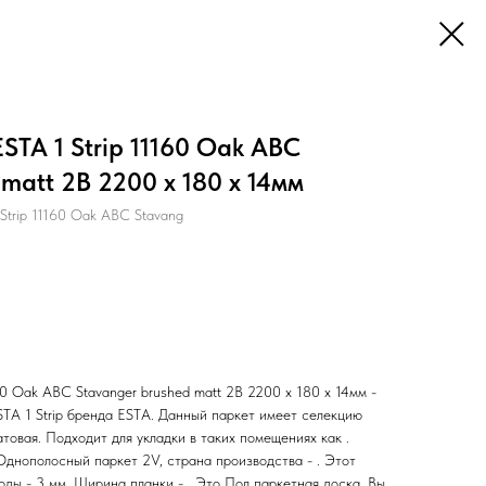
STA 1 Strip 11160 Oak ABC
matt 2B 2200 x 180 x 14мм
Strip 11160 Oak ABC Stavang
60 Oak ABC Stavanger brushed matt 2B 2200 x 180 x 14мм -
STA 1 Strip бренда ESTA. Данный паркет имеет селекцию
атовая. Подходит для укладки в таких помещениях как .
Однополосный паркет 2V, страна производства - . Этот
ды - 3 мм. Ширина планки - . Это Пол паркетная доска. Вы