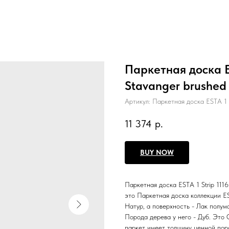
Паркетная доска E
Stavanger brushed 
Артикул:
Паркетная доска ESTA 1 
11 374
р.
BUY NOW
Паркетная доска ESTA 1 Strip 111
это Паркетная доска коллекции E
Натур, а поверхность - Лак полум
Порода дерева у него - Дуб. Это 
паркет имеет толщину ценной поро