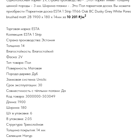
ценной породы - 3 мм. Ширина планки - . Это Пол паркетная доска. Вы можете
приобрести Паркетная доска ESTA 1 Strip 11166 Oak BC Dusky Grey White Pores
2
brushed matt 2B 1900 x 180 x 14мм за
10 201 ₽/м
Торговая марка: ESTA
Коллекция: ESTA 1 Strip
Страна производства: Эстония
Толщина: 14
Влагостойкость: Влагостойкий
Фаска: 2V
Тип товара: Пол
Поверхность: Матовая
Порода дерева: Дуб
Замковая система: Uniclic
Срок эксплуатации: 30
Совместимость с тёплыми полами: Да
Код товара: 3000000-503049
Длина: 1900
Ширина: 180
Шт в упаковке: 6
В упаковке: 2.05
Структура: Трехслойная
Толщина покрытия: 14 мм
Селекция: Натур