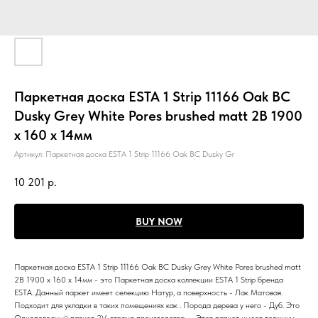
Паркетная доска ESTA 1 Strip 11166 Oak BC
Dusky Grey White Pores brushed matt 2B 1900
x 160 x 14мм
Артикул:
Паркетная доска ESTA 1 Strip 11166 Oak BC Dusky Gr
10 201
р.
BUY NOW
Паркетная доска ESTA 1 Strip 11166 Oak BC Dusky Grey White Pores brushed matt
2B 1900 x 160 x 14мм - это Паркетная доска коллекции ESTA 1 Strip бренда
ESTA. Данный паркет имеет селекцию Натур, а поверхность - Лак Матовая.
Подходит для укладки в таких помещениях как . Порода дерева у него - Дуб. Это
Однополосный паркет 2V, страна производства - . Этот паркет имеет толщину