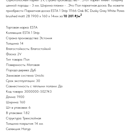
ценной породы - 3 мм. Ширина планки - . Это Пол паркетная доска. Вы можете
приобрести Паркетная доска ESTA 1 Strip 11166 Oak BC Dusky Grey White Pores
2
brushed matt 2B 1900 x 160 x 14мм за
10 201 ₽/м
Торговая марка: ESTA
Коллекция: ESTA 1 Strip
Страна производства: Эстония
Толщина: 14
Влагостойкость: Влагостойкий
Фаска: 2V
Тип товара: Пол
Поверхность: Матовая
Порода дерева: Дуб
Замковая система: Uniclic
Срок эксплуатации: 30
Совместимость с тёплыми полами: Да
Код товара: 3000000-502743
Длина: 1900
Ширина: 160
Шт в упаковке: 6
В упаковке: 1.82
Структура: Трехслойная
Толщина покрытия: 14 мм
Селекция: Натур