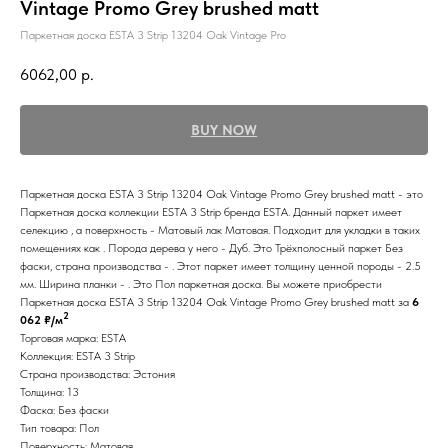
Vintage Promo Grey brushed matt
Паркетная доска ESTA 3 Strip 13204 Oak Vintage Pro
6062,00
р.
BUY NOW
Паркетная доска ESTA 3 Strip 13204 Oak Vintage Promo Grey brushed matt - это
Паркетная доска коллекции ESTA 3 Strip бренда ESTA. Данный паркет имеет
селекцию , а поверхность - Матовый лак Матовая. Подходит для укладки в таких
помещениях как . Порода дерева у него - Дуб. Это Трёхполосный паркет Без
фаски, страна производства - . Этот паркет имеет толщину ценной породы - 2.5
мм. Ширина планки - . Это Пол паркетная доска. Вы можете приобрести
Паркетная доска ESTA 3 Strip 13204 Oak Vintage Promo Grey brushed matt за
6
2
062 ₽/м
Торговая марка: ESTA
Коллекция: ESTA 3 Strip
Страна производства: Эстония
Толщина: 13
Фаска: Без фаски
Тип товара: Пол
Поверхность: Матовая