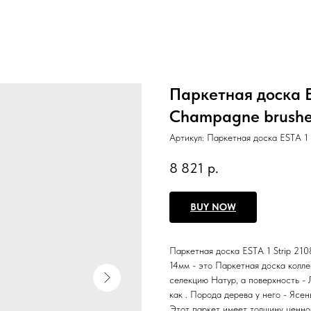
Паркетная доска ES
Champagne brushed
Артикул:
Паркетная доска ESTA 1 
8 821
р.
BUY NOW
Паркетная доска ESTA 1 Strip 210
14мм - это Паркетная доска колле
селекцию Натур, а поверхность - 
как . Порода дерева у него - Ясе
Этот паркет имеет толщину ценно