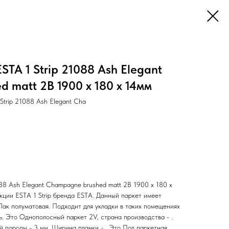
TA 1 Strip 21088 Ash Elegant
 matt 2B 1900 x 180 x 14мм
Strip 21088 Ash Elegant Cha
88 Ash Elegant Champagne brushed matt 2B 1900 x 180 x
кции ESTA 1 Strip бренда ESTA. Данный паркет имеет
Лак полуматовая. Подходит для укладки в таких помещениях
нь. Это Однополосный паркет 2V, страна производства - .
й породы - 3 мм. Ширина планки - . Это Пол паркетная