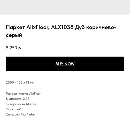
Паркет AlixFloor, ALX1038 Дуб коричнево-
серый
8 250
р.
BUY NOW
2000 х 138 х 14 мм
Торговая марка: AlixFloor
В упаковке: 2,22
Поверхность: Масло
Фаска: 4V
Селекция: Mix Natur