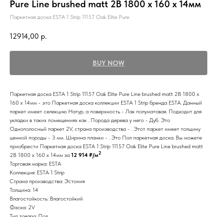
Pure Line brushed matt 2B 1800 x 160 x 14мм
Паркетная доска ESTA 1 Strip 11157 Oak Elite Pure
12914,00
р.
BUY NOW
Паркетная доска ESTA 1 Strip 11157 Oak Elite Pure Line brushed matt 2B 1800 x
160 x 14мм - это Паркетная доска коллекции ESTA 1 Strip бренда ESTA. Данный
паркет имеет селекцию Натур, а поверхность - Лак полуматовая. Подходит для
укладки в таких помещениях как . Порода дерева у него - Дуб. Это
Однополосный паркет 2V, страна производства - . Этот паркет имеет толщину
ценной породы - 3 мм. Ширина планки - . Это Пол паркетная доска. Вы можете
приобрести Паркетная доска ESTA 1 Strip 11157 Oak Elite Pure Line brushed matt
2
2B 1800 x 160 x 14мм за
12 914 ₽/м
Торговая марка: ESTA
Коллекция: ESTA 1 Strip
Страна производства: Эстония
Толщина: 14
Влагостойкость: Влагостойкий
Фаска: 2V
Тип товара: Пол