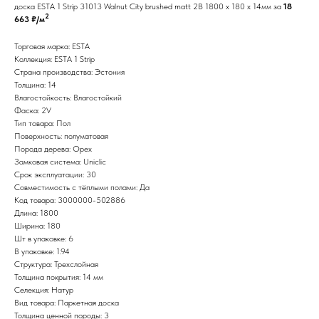
доска ESTA 1 Strip 31013 Walnut City brushed matt 2B 1800 x 180 x 14мм за
18
2
663 ₽/м
Торговая марка: ESTA
Коллекция: ESTA 1 Strip
Страна производства: Эстония
Толщина: 14
Влагостойкость: Влагостойкий
Фаска: 2V
Тип товара: Пол
Поверхность: полуматовая
Порода дерева: Орех
Замковая система: Uniclic
Срок эксплуатации: 30
Совместимость с тёплыми полами: Да
Код товара: 3000000-502886
Длина: 1800
Ширина: 180
Шт в упаковке: 6
В упаковке: 1.94
Структура: Трехслойная
Толщина покрытия: 14 мм
Селекция: Натур
Вид товара: Паркетная доска
Толщина ценной породы: 3