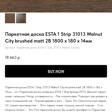
Паркетная доска ESTA 1 Strip 31013 Walnut
City brushed matt 2B 1800 x 180 x 14мм
Артикул:
Паркетная доска ESTA 1 Strip 31013 Walnut City bru
18 663
р.
BUY NOW
Паркетная доска ESTA 1 Strip 31013 Walnut City brushed matt 2B 1800 x 180 x
14мм - это Паркетная доска коллекции ESTA 1 Strip бренда ESTA. Данный паркет
имеет селекцию Натур, а поверхность - Лак полуматовая. Подходит для укладки в
таких помещениях как . Порода дерева у него - Орех. Это Однополосный паркет
2V, страна производства - . Этот паркет имеет толщину ценной породы - 3 мм.
Ширина планки - . Это Пол паркетная доска. Вы можете приобрести Паркетная