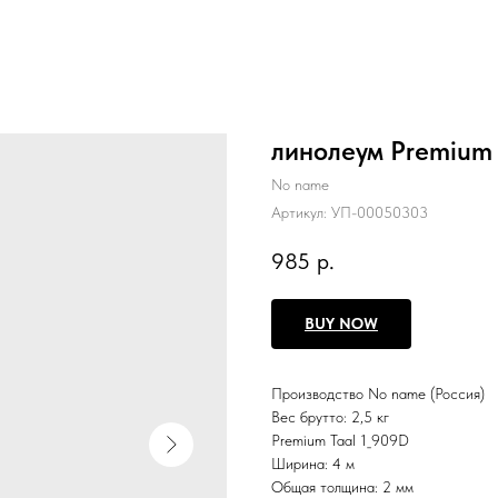
линолеум Premium 
No name
Артикул:
УП-00050303
985
р.
BUY NOW
Производство
No name (Россия)
Вес брутто:
2,5 кг
Premium Taal 1_909D
Ширина: 4 м
Общая толщина: 2 мм