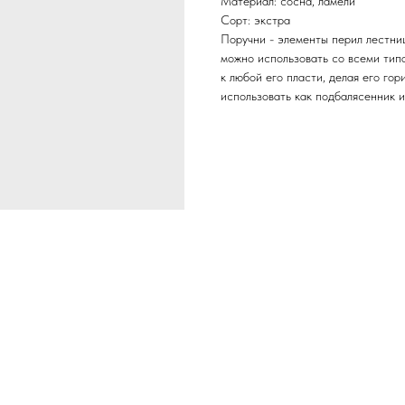
Материал: сосна, ламели
Сорт: экстра
Поручни - элементы перил лестни
можно использовать со всеми тип
к любой его пласти, делая его го
использовать как подбалясенник и