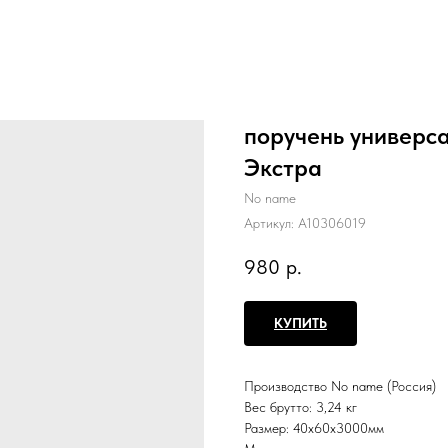
поручень универс
Экстра
No name
Артикул:
А10306019
980
р.
КУПИТЬ
Производство
No name (Россия)
Вес брутто:
3,24 кг
Размер: 40х60х3000мм