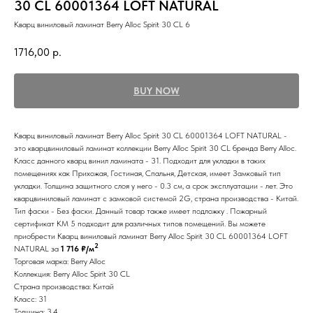
30 CL 60001364 LOFT NATURAL
Кварц виниловый ламинат Berry Alloc Spirit 30 CL 6
1716,00
р.
BUY NOW
Кварц виниловый ламинат Berry Alloc Spirit 30 CL 60001364 LOFT NATURAL -
это кварцвиниловый ламинат коллекции Berry Alloc Spirit 30 CL бренда Berry Alloc.
Класс данного кварц винил ламината - 31. Подходит для укладки в таких
помещениях как Прихожая, Гостиная, Спальня, Детская, имеет Замковый тип
укладки. Толщина защитного слоя у него - 0.3 см, а срок эксплуатации - лет. Это
кварцвиниловый ламинат с замковой системой 2G, страна производства - Китай.
Тип фаски - Без фаски. Данный товар также имеет подложку . Пожарный
сертификат КМ 5 подходит для различных типов помещений. Вы можете
приобрести Кварц виниловый ламинат Berry Alloc Spirit 30 CL 60001364 LOFT
2
NATURAL за
1 716 ₽/м
Торговая марка: Berry Alloc
Коллекция: Berry Alloc Spirit 30 CL
Страна производства: Китай
Класс: 31
Толщина: 3.4