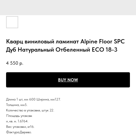
Кварц виниловый ламинат Alpine Floor SPC
Дуб Натуральный Отбеленный ECO 18-3
4 550
р.
BUY NOW
Длина 1 шт, мм 600 Ширина, мм127.
Толщина, мм5.
Количество в упаковке, штук 22.
Площадь упаковк
и, кв. м. 1.6764.
Вес упаковки, кг16.
Фактура:Дерево.