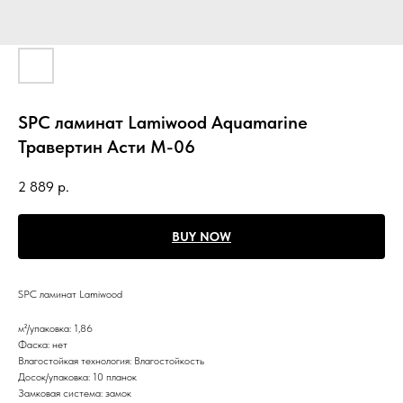
SPC ламинат Lamiwood Aquamarine
Травертин Асти M-06
2 889
р.
BUY NOW
SPC ламинат Lamiwood
м²/упаковка: 1,86
Фаска: нет
Влагостойкая технология: Влагостойкость
Досок/упаковка: 10 планок
Замковая система: замок