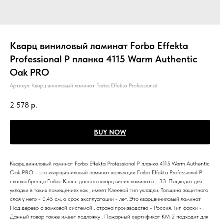
Кварц виниловый ламинат Forbo Effekta
Professional P планка 4115 Warm Authentic
Oak PRO
Артикул:
Кварц виниловый ламинат Forbo Effekta Professional
2 578
р.
BUY NOW
Кварц виниловый ламинат Forbo Effekta Professional P планка 4115 Warm Authentic
Oak PRO - это кварцвиниловый ламинат коллекции Forbo Effekta Professional P
планка бренда Forbo. Класс данного кварц винил ламината - 33. Подходит для
укладки в таких помещениях как , имеет Клеевой тип укладки. Толщина защитного
слоя у него - 0.45 см, а срок эксплуатации - лет. Это кварцвиниловый ламинат
Под дерево с замковой системой , страна производства - Россия. Тип фаски - .
Данный товар также имеет подложку . Пожарный сертификат КМ 2 подходит для