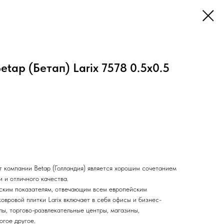
tap (Бетап) Larix 7578 0.5x0.5
от компании Betap (Голландия) является хорошим сочетанием
 и отличного качества.
ским показателям, отвечающим всем европейским
овровой плитки Larix включает в себя офисы и бизнес-
лы, торгово-развлекательные центры, магазины,
огое другое.