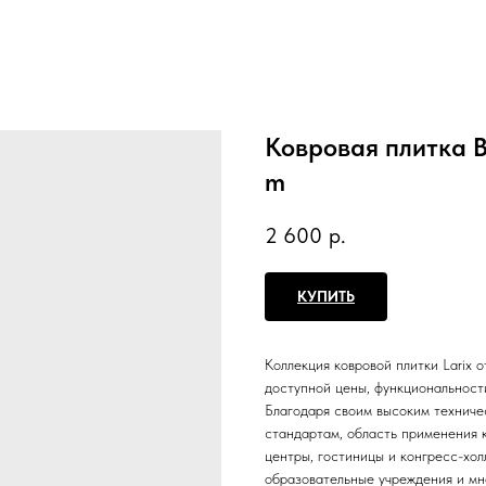
Ковровая плитка Be
m
2 600
р.
КУПИТЬ
Коллекция ковровой плитки Larix 
доступной цены, функциональности
Благодаря своим высоким техниче
стандартам, область применения к
центры, гостиницы и конгресс-хол
образовательные учреждения и мн