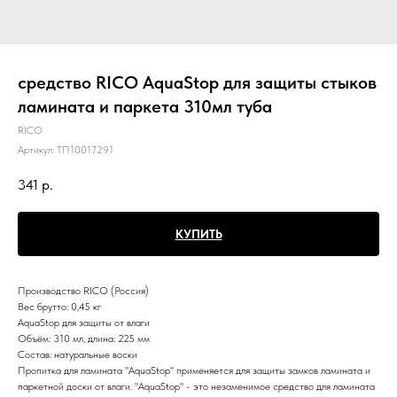
средство RICO AquaStop для защиты стыков
ламината и паркета 310мл туба
RICO
Артикул:
ТП10017291
341
р.
КУПИТЬ
Производство
RICO (Россия)
Вес брутто:
0,45 кг
AquaStop для защиты от влаги
Объём: 310 мл, длина: 225 мм
Состав: натуральные воски
Пропитка для ламината ''AquaStop'' применяется для защиты замков ламината и
паркетной доски от влаги. ''AquaStop'' - это незаменимое средство для ламината