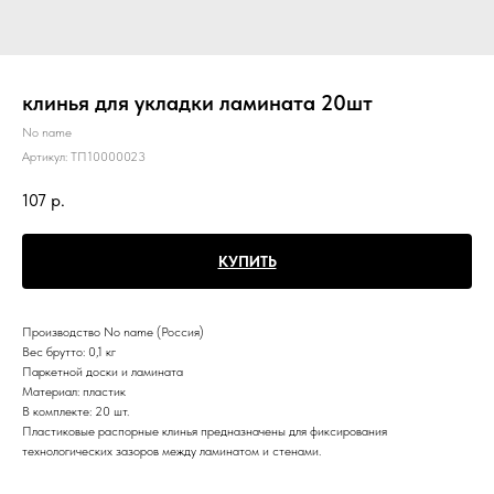
клинья для укладки ламината 20шт
No name
Артикул:
ТП10000023
107
р.
КУПИТЬ
Производство
No name (Россия)
Вес брутто:
0,1 кг
Паркетной доски и ламината
Материал: пластик
В комплекте: 20 шт.
Пластиковые распорные клинья предназначены для фиксирования
технологических зазоров между ламинатом и стенами.