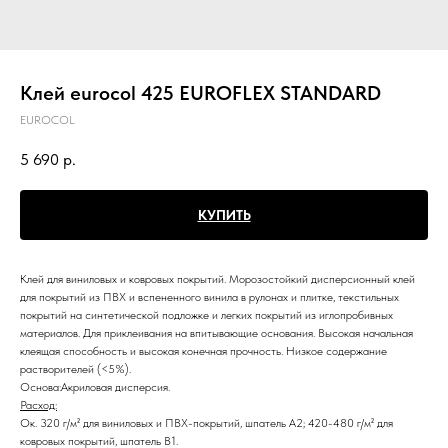
Клей eurocol 425 EUROFLEX STANDARD
EUROCOL
5 690
р.
КУПИТЬ
Клей для виниловых и ковровых покрытий. Морозостойкий дисперсионный клей
для покрытий из ПВХ и вспененного винила в рулонах и плитке, текстильных
покрытий на синтетической подложке и легких покрытий из иглопробивных
материалов. Для приклеивания на впитывающие основания. Высокая начальная
клеящая способность и высокая конечная прочность. Низкое содержание
растворителей (<5%).
Основа:Акриловая дисперсия.
Расход:
Ок. 320 г/м² для виниловых и ПВХ-покрытий, шпатель А2; 420-480 г/м² для
ковровых покрытий, шпатель В1.